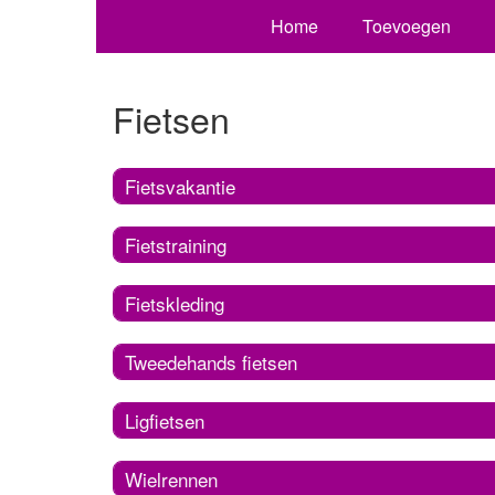
Home
Toevoegen
Fietsen
Fietsvakantie
Fietstraining
Fietskleding
Tweedehands fietsen
Ligfietsen
Wielrennen