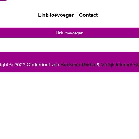
Link toevoegen
Contact
Link toevoegen
ight © 2023 Onderdeel van
BaakmanMedia
&
Vrolijk Internet S