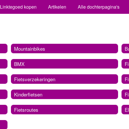
Linktegoed kopen
Artikelen
Alle dochterpagina's
Mountainbikes
B
BMX
F
Fietsverzekeringen
F
Kinderfietsen
F
Fietsroutes
El